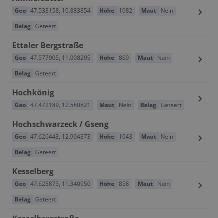
Geo
47.533158
,
10.883854
Höhe
1082
Maut
Nein
Belag
Geteert
Ettaler Bergstraße
Geo
47.577905
,
11.098295
Höhe
869
Maut
Nein
Belag
Geteert
Hochkönig
Geo
47.472189
,
12.560821
Maut
Nein
Belag
Geteert
Hochschwarzeck / Gseng
Geo
47.626443
,
12.904373
Höhe
1043
Maut
Nein
Belag
Geteert
Kesselberg
Geo
47.623875
,
11.340950
Höhe
858
Maut
Nein
Belag
Geteert