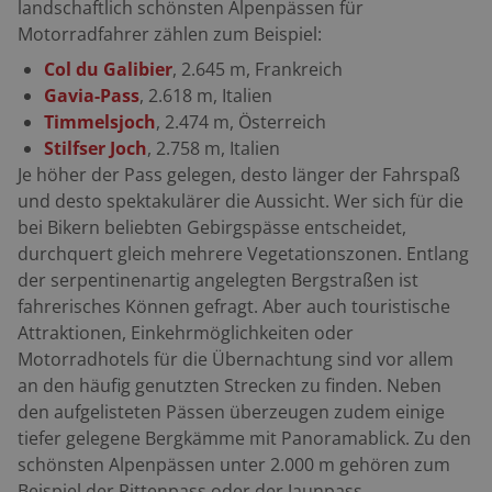
landschaftlich schönsten Alpenpässen für
Motorradfahrer zählen zum Beispiel:
Col du Galibier
, 2.645 m, Frankreich
Gavia-Pass
, 2.618 m, Italien
Timmelsjoch
, 2.474 m, Österreich
Stilfser Joch
, 2.758 m, Italien
Je höher der Pass gelegen, desto länger der Fahrspaß
und desto spektakulärer die Aussicht. Wer sich für die
bei Bikern beliebten Gebirgspässe entscheidet,
durchquert gleich mehrere Vegetationszonen. Entlang
der serpentinenartig angelegten Bergstraßen ist
fahrerisches Können gefragt. Aber auch touristische
Attraktionen, Einkehrmöglichkeiten oder
Motorradhotels für die Übernachtung sind vor allem
an den häufig genutzten Strecken zu finden. Neben
den aufgelisteten Pässen überzeugen zudem einige
tiefer gelegene Bergkämme mit Panoramablick. Zu den
schönsten Alpenpässen unter 2.000 m gehören zum
Beispiel der Rittenpass oder der Jaunpass.