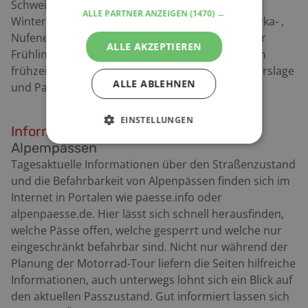
Schweiz zählen zu den Gebirgspässen mit
ALLE PARTNER ANZEIGEN
(1470) →
Wintersperre zum Beispiel der St. Bernhard-, Furka- ,
Nufenen- oder Grimsel-Pass. Wer im Herbst oder
ALLE AKZEPTIEREN
Frühling eine Tour plant, versorgt sich am besten
frühzeitig mit aktuellen Informationen zu Verkehrslage
ALLE ABLEHNEN
und Passierbarkeit.
EINSTELLUNGEN
Informationen zu Passierbarkeit
von
Alpempässen
Tagesaktuelle Informationen über den Straßenzustand
und die Befahrbarkeit von Alpenpässen finden sich im
Internet in Portalen wie paesse.info oder
alpenpaesse.de. Hier lässt sich schnell herausfinden,
welche Pässe offen, welche gesperrt und welche nur
eingeschränkt befahrbar sind. Nicht nur während der
Planung der Motorrad-Tour liefern die Seiten hilfreiche
Informationen, auch unterwegs lohnt sich ein Blick auf
den aktuellen Passzustand. Gut informiert lassen sich