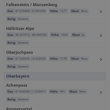
Falkenstein / Manzenberg
Geo
47.570409
,
10.591696
Höhe
1277
Maut
Nein
Belag
Geteert
Höllritzer Alpe
Geo
38.307672
,
-86.694792
Höhe
1443
Maut
Ja
Belag
Geteert
Oberjochpass
Geo
47.526835
,
10.432929
Höhe
1178
Maut
Nein
Belag
Geteert
Oberbayern
Achenpass
Geo
47.604589
,
11.635911
Höhe
941
Maut
Nein
Belag
Geteert
Ammersattel