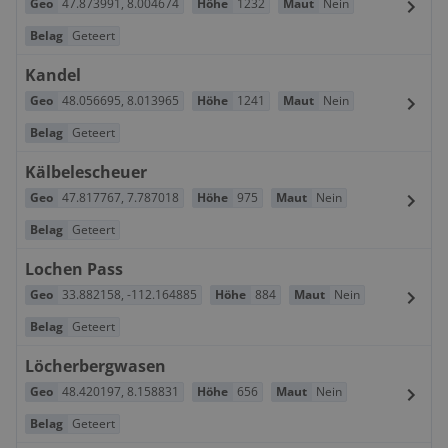
Geo
47.873991
,
8.004674
Höhe
1232
Maut
Nein
Belag
Geteert
Kandel
Geo
48.056695
,
8.013965
Höhe
1241
Maut
Nein
Belag
Geteert
Kälbelescheuer
Geo
47.817767
,
7.787018
Höhe
975
Maut
Nein
Belag
Geteert
Lochen Pass
Geo
33.882158
,
-112.164885
Höhe
884
Maut
Nein
Belag
Geteert
Löcherbergwasen
Geo
48.420197
,
8.158831
Höhe
656
Maut
Nein
Belag
Geteert