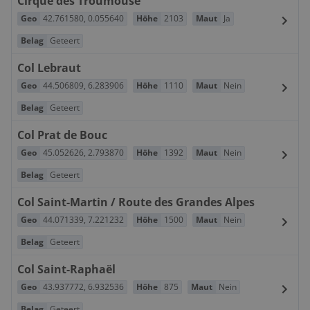
Cirque des Troumouse
Geo
42.761580
,
0.055640
Höhe
2103
Maut
Ja
Belag
Geteert
Col Lebraut
Geo
44.506809
,
6.283906
Höhe
1110
Maut
Nein
Belag
Geteert
Col Prat de Bouc
Geo
45.052626
,
2.793870
Höhe
1392
Maut
Nein
Belag
Geteert
Col Saint-Martin / Route des Grandes Alpes
Geo
44.071339
,
7.221232
Höhe
1500
Maut
Nein
Belag
Geteert
Col Saint-Raphaël
Geo
43.937772
,
6.932536
Höhe
875
Maut
Nein
Belag
Geteert