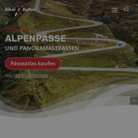
Überblick
ALPENPÄSSE
UND PANORAMASTRASSEN
Pässeatlas kaufen
von
Martin Schempp
©