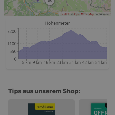
Leaflet
| ©
OpenStreetMap
contributors
Höhenmeter
2200
1100
550
0
5 km
9 km
16 km
23 km
31 km
42 km
54 km
Tips aus unserem Shop: