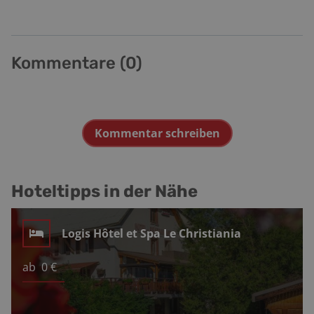
erreicht und damit der Anstieg zum nächsten Pass. Col
des Prés : Auf 1 142 Meter kommt dessen Scheitel, zu
dem ein Wechselbad von Kehren und Kurven hinauf
führen. Im Herzen des Bauges-Massivs führt die
Kommentare (
0
)
Strecke zunächst nach la Châtelard, bevor es über den
Col du Frêne mit seinen 950 Metern ins Tal der Isère
hinab geht. Col de Tamié : Kurz vor Albertville lockt
dieser Pass noch einmal auf 907 Meter, bevor diese
Kommentar schreiben
Tour in Faverges endet.
Hoteltipps in der Nähe
Logis Hôtel et Spa Le Christiania
ab
0
€