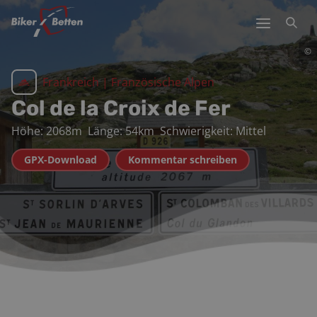
©
Frankreich
|
Französische Alpen
Col de la Croix de Fer
Höhe:
2068
m
Länge:
54
km
Schwierigkeit:
Mittel
GPX-Download
Kommentar schreiben