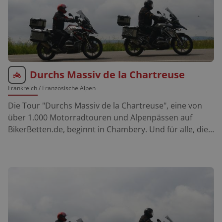
Durchs Massiv de la Chartreuse
Frankreich
/ Französische Alpen
Die Tour "Durchs Massiv de la Chartreuse", eine von
über 1.000 Motorradtouren und Alpenpässen auf
BikerBetten.de, beginnt in Chambery. Und für alle, die
sich über die Region informieren möchten, empfehlen
wir unseren Motorrad Reiseführer Französische Alpen.
Weitere Motorradtouren in den Französischen Alpen
findet man über unsere Motorradtouren Suche. Tipp:
Einen perfekten Überblick über Motorradtouren in den
Französischen Alpen bietet Dir unsere FolyMap Route
des Grandes Alpes Karte. Col du Granier : Der 1.134