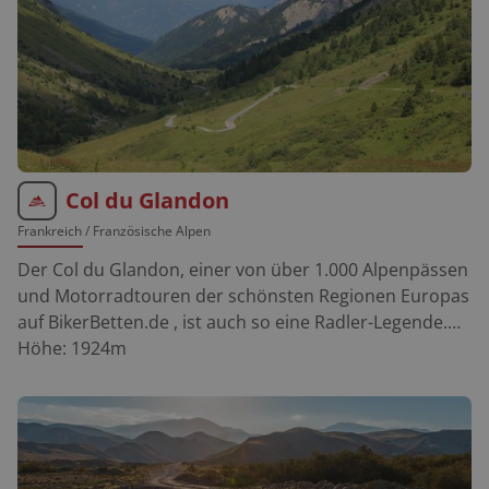
Col du Glandon
Frankreich
/ Französische Alpen
Der Col du Glandon, einer von über 1.000 Alpenpässen
und Motorradtouren der schönsten Regionen Europas
auf BikerBetten.de , ist auch so eine Radler-Legende.
Bei den letzten Neuasphaltierungen des Col du
Höhe:
1924
m
Glandon wurde gleich auch ein kleines Kunstwerk in
Form eines überdimensionalen Drahtesels auf seiner
Passhöhe errichtet. Doch gehört die teilweise
anspruchsvolle Strecke des Col de Glandon nicht allein
den Pedalisten, auch Motorradfahrer haben hier ihren