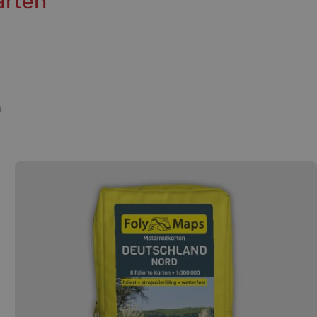
arten
n