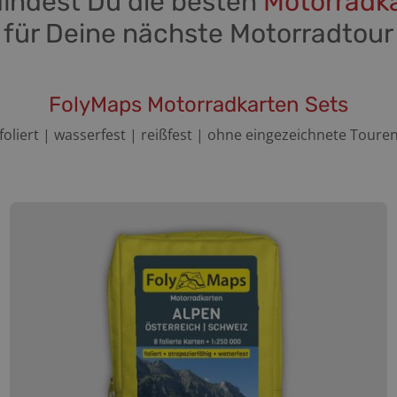
 findest Du die besten
Motorradk
für Deine nächste Motorradtour
FolyMaps Motorradkarten Sets
foliert | wasserfest | reißfest | ohne eingezeichnete Toure