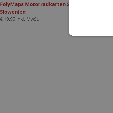
FolyMaps Motorradkarten Set Kroatien
Slowenien
€
19.95
inkl. MwSt.