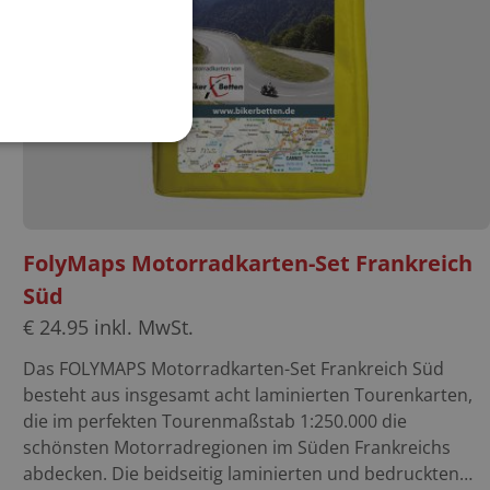
FolyMaps Motorradkarten-Set Frankreich
Süd
€
24.95
inkl. MwSt.
Das FOLYMAPS Motorradkarten-Set Frankreich Süd
besteht aus insgesamt acht laminierten Tourenkarten,
die im perfekten Tourenmaßstab 1:250.000 die
schönsten Motorradregionen im Süden Frankreichs
abdecken. Die beidseitig laminierten und bedruckten