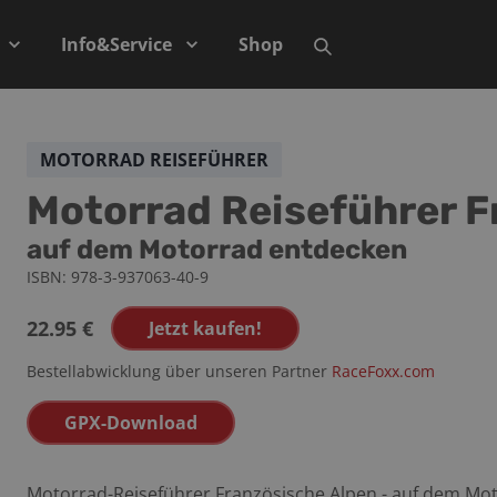
Info&Service
Shop
MOTORRAD REISEFÜHRER
Motorrad Reiseführer F
auf dem Motorrad entdecken
ISBN:
978-3-937063-40-9
22.95
€
Jetzt kaufen!
Bestellabwicklung über unseren Partner
RaceFoxx.com
GPX-Download
Motorrad-Reiseführer Französische Alpen - auf dem Mo