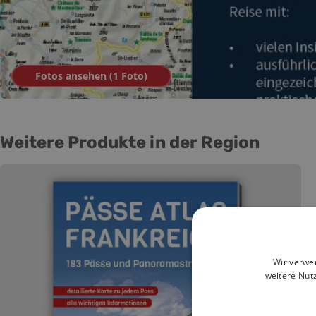
Fotos ansehen (
1
Foto
)
Weitere Produkte in der Region
Wir verwe
weitere Nut