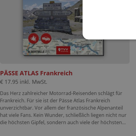
PÄSSE ATLAS Frankreich
€
17.95
inkl. MwSt.
Das Herz zahlreicher Motorrad-Reisenden schlägt für
Frankreich. Für sie ist der Pässe Atlas Frankreich
unverzichtbar. Vor allem der französische Alpenanteil
hat viele Fans. Kein Wunder, schließlich liegen nicht nur
die höchsten Gipfel, sondern auch viele der höchsten
Alpenpässe in dieser Region. Aber auch die anderen