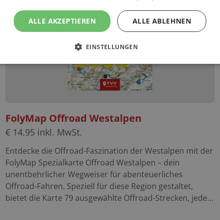
ALLE AKZEPTIEREN
ALLE ABLEHNEN
EINSTELLUNGEN
FolyMap Offroad Westalpen
€
14.95
inkl. MwSt.
Entdecke die Offroad-Faszination der Westalpen mit der
FolyMap Spezialkarte Offroad Westalpen – dein
unentbehrlicher Wegweiser für abenteuerliches
Offroad-Fahren. Speziell für diese Region gestaltet,
bietet die Karte 79 ausgewählte Offroad-Strecken, jede
markiert und begleitet von nützlichen Basisinfos und