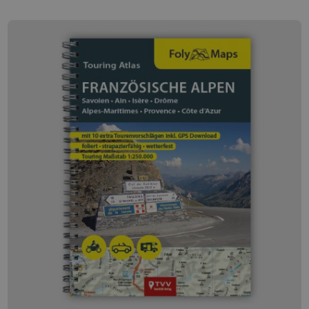
einem QR-Code. Ein Scan des QR-Codes enthüllt
detaillierte Routenbeschreibungen und den GPX-
Download zu der Piste. Diese folierte Karte ist robust,
wetter- und reißfest sowie beschreibbar, ideal für deine
Notizen und Pläne. Ihr handliches Format und die
präzise Kartographie machen sie zum Must-have für
Offroad-Enthusiasten, die die wilden und teilweise
spektakulären Wege der Westalpen erkunden wollen.
Die Features der FolyMap Offroad Westalpen im
Überblick : * 60 eingezeichnete Offroad Pisten * Basis
Informationen wie Schwierigkeitsgrad und Länge zu
jeder Piste * foliert * strapazierfähig * wetterfest *
Maßstab 1:250.000 * Übersichtliche Kartographie
Entdecke die Welt der FolyMaps Offroad Spezialkarten –
dein unentbehrlicher Begleiter für außergewöhnliche
Offroad-Abenteuer. Diese spezielle Serie konzentriert
sich auf die besten Offroad Region Europas und jeweils
über 50 sorgfältig ausgewählte Offroad-Pisten der
jeweiligen Region. Jede Piste ist auf der Karte