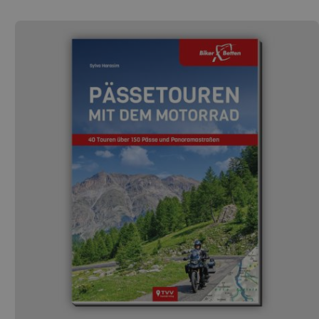
Einzelblätter geben auf Vorder- und Rückseite jeweils
perfekten Überblick über die Strecken der abgebildeten
Regionen. Dabei wurde bewusst auf die eingedruckten
Routenvorschläge verzichtet. Das FolyMaps
Motorradkarten-Set Frankreich Süd soll vielmehr als
Grundlage fürs eigene Navigieren dienen. Durch das
Laminat sind die Karten wetterfest, reißfest sowie mir
einem wasserlöslichen Stift beschreibbar. So lassen sich
eigene Routen und Anmerkungen eintragen und später
wieder entfernen. Kurzum: perfekt für unterwegs!
Suchst Du noch nach weiteren Motorradtouren in den
Französischen Alpen , findest Du diese auch in unserer
Tourensuche, in unserem FolyMap Route des Grandes
Alpes und unserem Reiseführer Französische Alpen in
unserem Shop. Da die Karten nicht einfach nur
laminiert, sondern stattdessen in weicher Mikrofolie
eingeschlossen sind, bleiben sie hochflexibel und sind
somit individuell faltbar, sodass sich die Karten
problemlos im Kartenfach eines Tankrucksacks