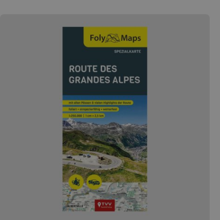
Gebirgsketten in diesem Teil Europas wissen zu
begeistern: vom Zentralmassiv über die Pyrenäen bis
hin zu den Vogesen. Zudem verfügt die französische
Mittelmeerinsel Korsika nicht nur über einen politischen
Sonderstatus, sondern auch über eine landschaftliche
Vielfalt, die ihresgleichen sucht. Der Pässe Atlas
Frankreich vereint 183 der spannendsten Pässe und
Panoramastraßen der Grand Nation und bietet euch: •
ausführliches Kartenmaterial mit eingezeichneter Route
• praktische Hinweise zur Streckenlänge, Charakteristik,
Länge, Scheitelhöhe, Steigung und Wintersperren •
beliebte Attraktionen am Wegesrand – nicht nur für
Motorradfans • GPS-Daten zum Download (derzeit nicht
verfügbar)