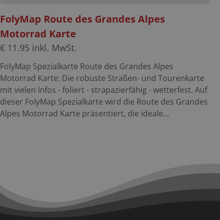
FolyMap Route des Grandes Alpes
Motorrad Karte
€
11.95
inkl. MwSt.
FolyMap Spezialkarte Route des Grandes Alpes
Motorrad Karte: Die robuste Straßen- und Tourenkarte
mit vielen Infos - foliert - strapazierfähig - wetterfest. Auf
dieser FolyMap Spezialkarte wird die Route des Grandes
Alpes Motorrad Karte präsentiert, die ideale
Planungskarte für diese Traumroute. Der gesamte
Streckenverlauf ist auf der Route des Grandes Alpes
Motorrad Karte im Maßstab 1:250.000 eingezeichnet.
Neben der Karte werden touristische Highlights und die
schönsten Streckenabschnitte beschrieben. Außerdem
werden alle Pässe der Route vorgestellt. Suchst Du noch
nach weiteren Motorradtouren in den Französischen
Alpen , findest Du diese auch in unserer Tourensuche, in
unserem FolyMaps-Set Frankreich-Süd und unserem