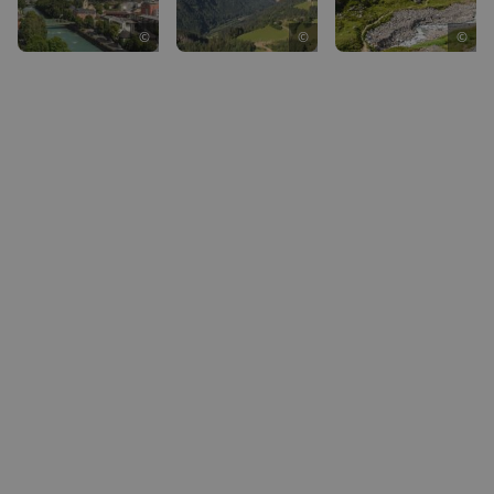
©
©
©