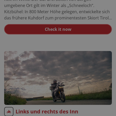
umgebene Ort gilt im Winter als „Schneeloch“.
Kitzbühel: In 800 Meter Höhe gelegen, entwickelte sich
das frühere Kuhdorf zum prominentesten Skiort Tirols.
Zum Glück hat Kitzbühel seinen rustikalen Charme
Check it now
dennoch nicht verloren. Bei allem Rummel um die
Schönen und Reichen Kitzbühels vergisst man leicht,
dass der Ort zu den schönsten und gemütlichsten
Österreichs gehört. Pass Thurn: Schon die Kelten
nutzten den Übergang über die Kitzbüheler Alpen, um
Handel zu treiben. Heute garantiert die gut
ausgebaute Trasse ungetrübten Motorradspaß. Gerlos
Pass: In vielen kleinen Windungen zirkelt eine holperige
Fahrbahn die Westrampe des Gerlos hinab. Oben
hingegen geht es ruhig und entspannt durch das
Naturschutzgebiet der Gerlosplatte (1.507 m). Kufstein:
Die „Perle Tirols“ mit ihrer mächtigen Festung und
ihrer hübschen Altstadt ist ein Muss bei jeder Tirol-
Links und rechts des Inn
Reise. Zell am Ziller: Das touristische Epizentrum des