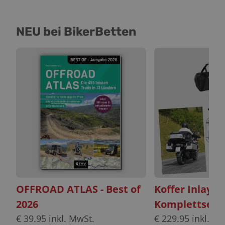
NEU bei BikerBetten
OFFROAD ATLAS - Best of
Koffer Inlayt
2026
Komplettset
€
39.95
inkl. MwSt.
€
229.95
inkl. Mw