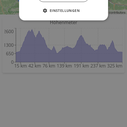
EINSTELLUNGEN
Leaflet
| ©
OpenStreetMap
contributors
Höhenmeter
2600
1300
650
0
15 km
42 km
76 km
139 km
191 km
237 km
325 km