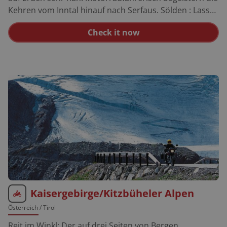
Kehren vom Inntal hinauf nach Serfaus. Sölden : Lasse
Sie sich vom Party-Image des Wintersportortes nicht
Check it now
täuschen – im Sommer findet das reizende Sölden zu
seiner ursprünglichen Gelassenheit zurück.
Reschenpass : Die Südrampe, die „Reschensäge“, mit
ihren Serpentinen hat es gehörig in sich. Oben am See
nicht das Foto am versunkenen Ort Alt-Graun
vergessen. Roadbook: Serfaus – Landeck – Zams – Ims
– Sölden – Timmelsjoch – St. Leonhard – Meran –
Schlanders – Mals – Reschenpass – Nauders - Serfaus
Kaisergebirge/Kitzbüheler Alpen
Österreich
/ Tirol
Reit im Winkl: Der auf drei Seiten von Bergen