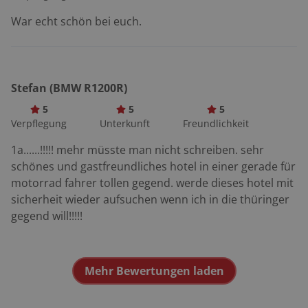
das ehemalige FDGB-Ferienheim in eine gemütliche
Biker-Herberge. Auf der Speisekarte stehen
War echt schön bei euch.
Auspuffrohr, Bremsklötze und Beschleuniger, das Bier
fließt aus einem Boxermotor. Roadbook: Saalfeld –
Neustadt – Schmücke – Oberhof – Ohrdruf – Tabarz –
Eisenach – Ruhla – Brotterode – Tabarz –
Stefan (BMW R1200R)
Kleinschmalkalden – Zella-Mehlis – Suhl – Schmiedefeld
5
5
5
– Sonneberg – Gräfenthal – Leutenberg (ca. 450 km)
Verpflegung
Unterkunft
Freundlichkeit
Motorradtreffs: Leutenberg: Bikerherberge
Sormitzblick, einer der ganz alten Treffs im Thüringer
1a......!!!!! mehr müsste man nicht schreiben. sehr
Wald. Schleiz: Schleizer Dreieck, Treff am ehemaligen
schönes und gastfreundliches hotel in einer gerade für
Fahrerlager der alten Rennstrecke. Gehlberg am
motorrad fahrer tollen gegend. werde dieses hotel mit
Schneekopf: Waldhotel Schmücke, rustikale Herberge,
sicherheit wieder aufsuchen wenn ich in die thüringer
höchstgelegene „Zapfsäule“ am Rennsteig. Suhl: Die
gegend will!!!!!
Bikerhütte ist nicht nur ein Motorradhotel, sondern
auch ein beliebter Treff. Highlight: BMW, Dixi & Co.
Eisenachs Highlight Nummer zwei neben der Wartburg
Mehr Bewertungen laden
ist das Automuseum. Es musste umziehen und
residiert nun auf engstem Raum im