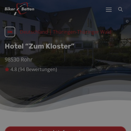
©
Deutschland
|
Thüringen-Thüringer Wald
Hotel “Zum Kloster”
98530
Rohr
4.8
(
94
Bewertungen)