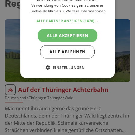
Region
Verwendung von Cookies gemäß unserer
Cookie-Richtlinie zu.
Weitere Informationen
ALLE PARTNER ANZEIGEN
(1470) →
ALLE AKZEPTIEREN
ALLE ABLEHNEN
EINSTELLUNGEN
Auf der Thüringer Achterbahn
Deutschland
/ Thüringen-Thüringer Wald
Man nennt ihn auch gerne das grüne Herz
Deutschlands, denn der Thüringer Wald liegt zentral in
der Mitte der Republik. Schmale kurvenreiche
Sträßchen verbinden kleine gemütliche Ortschaften