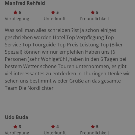
Manfred Rehfeld
Der hübsche Ort ist seit dem 16. Jahrhundert berühmt
für seine Spielzeugherstellung. Markenzeichen: das
5
5
5
Verpflegung
Unterkunft
Freundlichkeit
Sonneberger Reiterlein. Ein absolutes Muss ist deshalb
der Abstecher ins Spielzeugmuseum. Ab Sonneberg
Was soll man alles schreiben ?ist ja schon einiges
schlängelt sich die Route an der Steinach entlang nach
geschrieben worden Hotel Top Verpflegung Top
Lauscha. Eine ruhige Etappe. Wer sich für Glasbläserei
Service Top Tourguide Top Preis Leistung Top (Biker
interessiert, sollte zwischen den schieferverkleideten
Spezial) können wir nur empfehlen Haben uns (6
Häusern von Lauscha den Zündschlüssel abziehen. In
Personen )sehr Wohlgefühl ,haben in den 6 Tagen bei
der dortigen Farbglashütte darf man den Bläsern über
bestem Wetter schöne Touren unternommen, es gibt
die Schulter sehen. Hinter Lauscha wird es dann
viel interessantes zu entdecken in Thüringen Denke wir
nochmal richtig interessant: Kurvig und aussichtsreich
sehen uns bestimmt wieder Grüße an das gesamte
windet sich die Strecke über Ernstthal und
Team Die Nordlichter
Spechtsbrunn hinüber nach Gräfenthal. Dort trifft sie
auf die nach Probstzella führende Hauptstraße. Ein
Stück B 85 folgt. An der nächsten Kreuzung rechts ab
nach Leutenberg. Denn dort wartet der
Udo Buda
gastronomische Höhepunkt der Tour: der
3
4
5
Sormitzblick. Jana und Marc Dütthorn verwandelten
Verpflegung
Unterkunft
Freundlichkeit