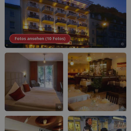
Fotos ansehen (
10
Fotos
)
©
©
©