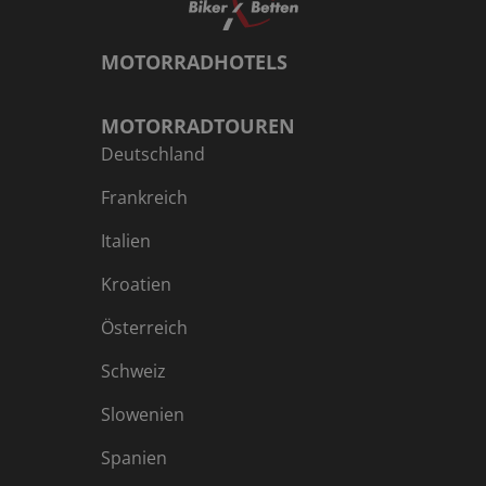
thront seit 1235 weithin sichtbar neben der Burg auf
einem Hügel oberhalb des historischen Zentrums von
MOTORRADHOTELS
Limburg und gilt als eines der schönsten
spätromanischen Bauwerke Europas. Die B 417 bringt
uns aus Limburg hinaus. In Lauremburg links ab, dann
MOTORRADTOUREN
weitere über die Dörfer nach Katzenelnbogen. Woher
Deutschland
der Name der Stadt mit ihrer hübschen Burg stammt,
ist nicht ganz klar. Vermutlich geht er auf eine
Frankreich
„gewinkelte Bachkrümmung“ zurück. 1138 benannte
Italien
sich ein Grafengeschlecht nach der Burg. Hinter
Katzenelnbogen werden die Kurven enger, die
Kroatien
Schräglagen gewagter – der Übergang vom
Westerwald in den Taunus kündigt sich an. Letzterer
Österreich
besitzt eine zerklüftetere Oberfläche und liefert uns
Schweiz
Motorradfahrern durch die daraus resultierenden
größeren Höhenunterschiede Kurven und Kehren im
Slowenien
Überfluss. Die sportliche Wedelei findet erst unten in
Lorch im Rheintal ihr Ende. Roadbook: Lorch – Kaub –
Spanien
St. Goarshausen – Boppard – Lahnstein – Bad Ems –