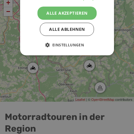
+
−
ALLE AKZEPTIEREN
ALLE ABLEHNEN
EINSTELLUNGEN
Leaflet
| ©
OpenStreetMap
contributors
Motorradtouren in der
Region