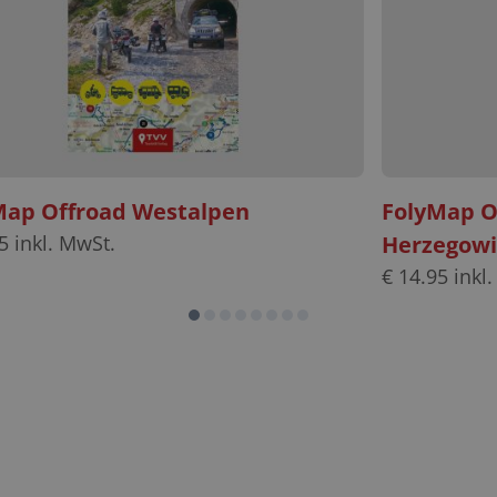
Map Offroad Westalpen
FolyMap O
5
inkl. MwSt.
Herzegow
€
14.95
inkl.