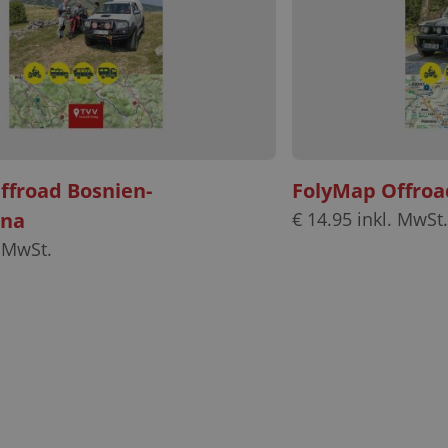
ffroad Bosnien-
FolyMap Offroa
ina
€
14.95
inkl. MwSt.
 MwSt.