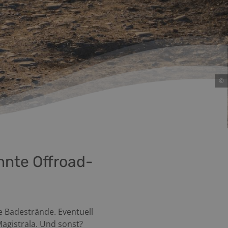
©
nnte Offroad-
he Badestrände. Eventuell
agistrala. Und sonst?