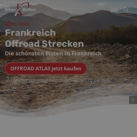
Alles über
Frankreich
Offroad Strecken
Die schönsten Pisten in Frankreich
OFFROAD ATLAS jetzt kaufen
von
Martin Schempp
zuletzt aktualisiert
02.03.2026
©