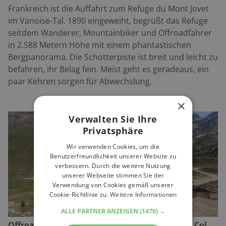
Frankreich ist die Auffahrt zum Refuge du Mont Jovet
im Vanoise-Tal. 1890 eingeweiht, begrüßt das Refuge
seitdem Wanderer, Mountainbiker und Offroadfahrer
in 2.588 Metern Höhe mit einem phantastischen
Bergpanorama. Die Schotterpiste ist breit und leicht zu
befahren, ihr Belag fein. Meist geht es geradeaus, ein
paar Kehren sorgen für Abwechslung.
×
Verwalten Sie Ihre
Privatsphäre
Wir verwenden Cookies, um die
Benutzerfreundlichkeit unserer Website zu
verbessern. Durch die weitere Nutzung
unserer Webseite stimmen Sie der
Verwendung von Cookies gemäß unserer
Cookie-Richtlinie zu.
Weitere Informationen
ALLE PARTNER ANZEIGEN
(1470) →
Offroad Tour Frankreich Kurvenspaß auf dem Col