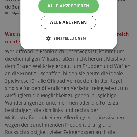
ALLE AKZEPTIEREN
de Sommeiler
©
c Aljndr shutterstock.com
ALLE ABLEHNEN
Was sollte ich bei Offroad Touren durch Frankreich
EINSTELLUNGEN
nicht verpassen?
Wer offroad in Frankreich unterwegs ist, kommt um
die ehemaligen Militärstraßen nicht herum. Meist vor
dem Ersten Weltkrieg erbaut, um Truppen und Waffen
an die Front zu schaffen, bilden sie heute die ideale
Spielwiese für alle Offroad-Verrückten. In der Regel
sind sie für den öffentlichen Verkehr freigegeben, um
Ausflüglern die Möglichkeit zu geben, ausgiebige
Wanderungen zu unternehmen oder die Forts zu
besichtigen, die sich links und rechts der
Militärstraßen aufreihen. Allerdings sind inzwischen
wegen der zunehmenden Frequentierung und
Rücksichtslosigkeit vieler Zeitgenossen auch die