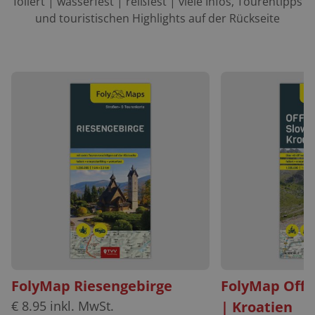
foliert | wasserfest | reißfest | viele Infos, Tourentipps
und touristischen Highlights auf der Rückseite
FolyMap Riesengebirge
FolyMap Offr
€
8.95
inkl. MwSt.
| Kroatien