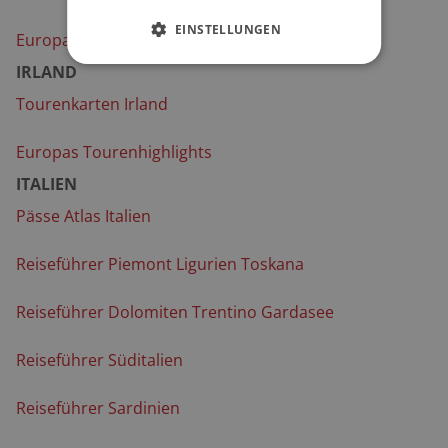
EINSTELLUNGEN
Europas Tourenhighlights
IRLAND
Tourenkarten Irland
Europas Tourenhighlights
ITALIEN
Pässe Atlas Italien
Reiseführer Piemont Ligurien Toskana
Reiseführer Dolomiten Trentino Gardasee
Reiseführer Süditalien
Reiseführer Sardinien