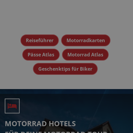
Reiseführer
Motorradkarten
Pässe Atlas
Motorrad Atlas
Geschenktips für Biker
MOTORRAD HOTELS